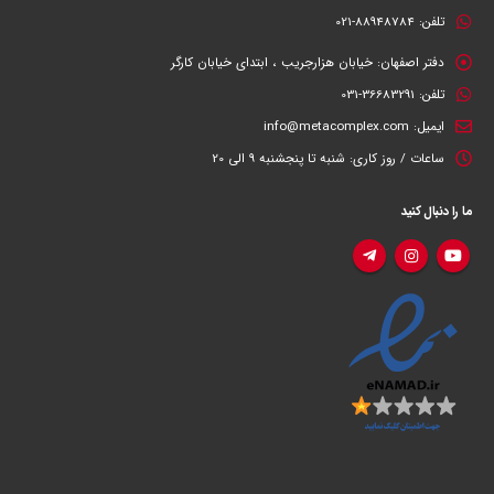
تلفن:
88948784-021
دفتر اصفهان:
خیابان هزارجریب ، ابتدای خیابان کارگر
تلفن:
36683291-031
ایمیل:
info@metacomplex.com
ساعات / روز کاری:
شنبه تا پنجشنبه 9 الی 20
ما را دنبال کنید