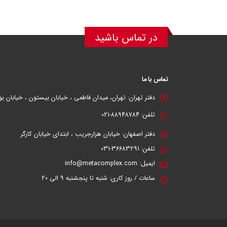
در تماس باشید
تماس با ما
دفتر تهران:
تهران، میدان فاطمی ، خیابان بیستون ، خیابان بوعلی سینا
تلفن:
88948784-021
دفتر اصفهان:
خیابان هزارجریب ، ابتدای خیابان کارگر
تلفن:
36683291-031
ایمیل:
info@metacomplex.com
ساعات / روز کاری:
شنبه تا پنجشنبه 9 الی 20