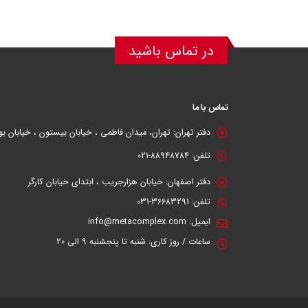
در تماس باشید
تماس با ما
دفتر تهران:
تهران، میدان فاطمی ، خیابان بیستون ، خیابان بوعلی سینا
تلفن:
88948784-021
دفتر اصفهان:
خیابان هزارجریب ، ابتدای خیابان کارگر
تلفن:
36683291-031
ایمیل:
info@metacomplex.com
ساعات / روز کاری:
شنبه تا پنجشنبه 9 الی 20