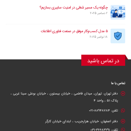
چگونه یک مسیر شغلی در امنیت سایبری بسازیم؟
2 دسامبر 2025
۵ مدل کسب‌وکار موفق در صنعت فناوری اطلاعات
18 نوامبر 2025
در تماس باشید
تماس با ما
دفتر تهران:
تهران، میدان فاطمی ، خیابان بیستون ، خیابان بوعلی سینا غربی ،
پلاک 51 ، واحد 4
تلفن:
88948784-021
دفتر اصفهان:
خیابان هزارجریب ، ابتدای خیابان کارگر
تلفن:
36683291-031