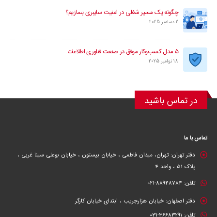
چگونه یک مسیر شغلی در امنیت سایبری بسازیم؟
2 دسامبر 2025
۵ مدل کسب‌وکار موفق در صنعت فناوری اطلاعات
18 نوامبر 2025
در تماس باشید
تماس با ما
دفتر تهران:
تهران، میدان فاطمی ، خیابان بیستون ، خیابان بوعلی سینا غربی ،
پلاک 51 ، واحد 4
تلفن:
88948784-021
دفتر اصفهان:
خیابان هزارجریب ، ابتدای خیابان کارگر
تلفن:
36683291-031