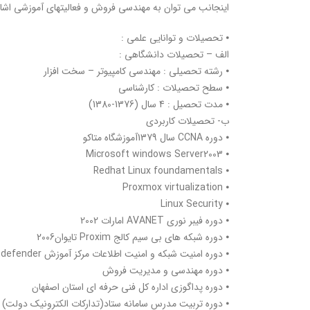
اینجانب می توان به مهندسی فروش و فعالیتهای آموزشی اشار
⦁ تحصیلات و توانایی علمی :
الف – تحصیلات دانشگاهی :
⦁ رشته تحصیلی : مهندسی کامپیوتر – سخت افزار
⦁ سطح تحصیلات : کارشناسی
⦁ مدت تحصیل : 4 سال (1376-1380)
ب- تحصیلات کاربردی
⦁ دوره CCNA سال 1379آموزشگاه متاکو
⦁ Microsoft windows Server2003
⦁ Redhat Linux foundamentals
⦁ Proxmox virtualization
⦁ Linux Security
⦁ دوره فیبر نوری AVANET امارات 2002
⦁ دوره شبکه های بی سیم کالج Proxim تایوان2006
⦁ دوره امنیت شبکه و امنیت اطلاعات مرکز آموزش Bitdefender رومانی2008
⦁ دوره مهندسی و مدیریت فروش
⦁ دوره پداگوزی اداره کل فنی حرفه ای استان اصفهان
⦁ دوره تربیت مدرس سامانه ستاد(تدارکات الکترونیک دولت)