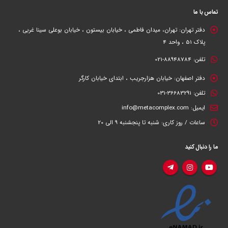
تماس با ما
دفتر تهران:
تهران، میدان فاطمی ، خیابان بیستون ، خیابان بوعلی سینا غربی ،
پلاک 51 ، واحد 4
تلفن:
88948784-021
دفتر اصفهان:
خیابان هزارجریب ، ابتدای خیابان کارگر
تلفن:
36683291-031
ایمیل:
info@metacomplex.com
ساعات / روز کاری:
شنبه تا پنجشنبه 9 الی 20
ما را دنبال کنید