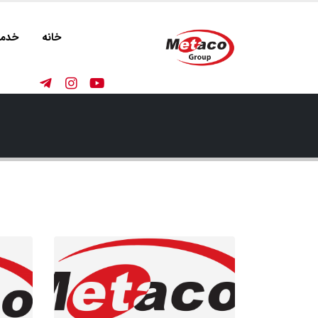
خانه
خدما