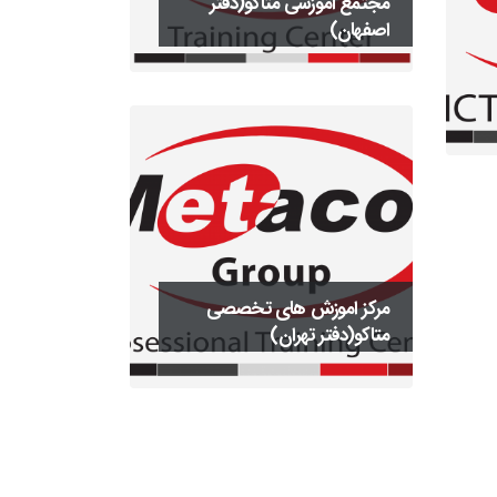
مجتمع اموزشی متاکو(دفتر
اصفهان)
مرکز اموزش های تخصصی
متاکو(دفتر تهران)