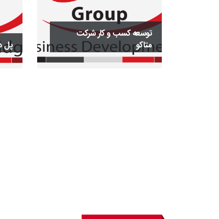
توسعه کسب و کار شرکت
متاکو
پل د